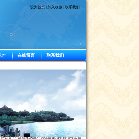
设为首页
|
加入收藏
|
联系我们
英才
在线留言
联系我们
招标公告
>>
莲塘家属区环境综合整治项目招标公告