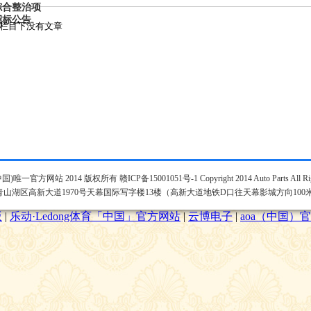
综合整治项
招标公告
栏目下没有文章
国)唯一官方网站 2014 版权所有
赣ICP备15001051号-1
Copyright 2014 Auto Parts All Ri
山湖区高新大道1970号天幕国际写字楼13楼（高新大道地铁D口往天幕影城方向100
版
|
乐动·Ledong体育「中国」官方网站
|
云博电子
|
aoa（中国）