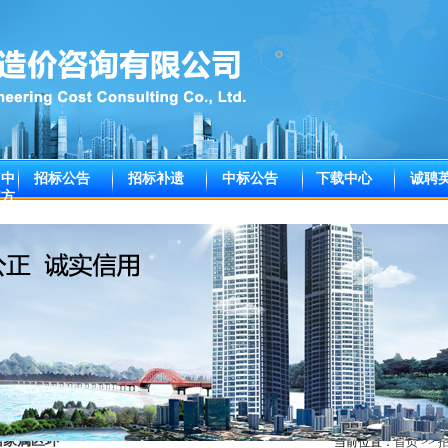
(中
招标公告
招标补遗
中标公告
下载中心
诚聘
官方
塘家属区环
当前位置：
首页
>>