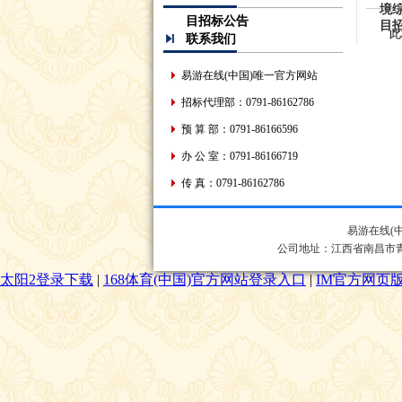
境
目招标公告
目
此
联系我们
易游在线(中国)唯一官方网站
招标代理部：0791-86162786
预 算 部：0791-86166596
办 公 室：0791-86166719
传 真：0791-86162786
易游在线(中
公司地址：江西省南昌市青
太阳2登录下载
|
168体育(中国)官方网站登录入口
|
IM官方网页