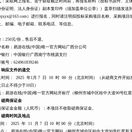
式：采取网上报名。需于获取截止时间前，将报名材料（授权书原件、主
身份证明、法人身份证）副本复印件（须加盖单位公章））盖章扫描发送
nnjxyx@163.com）进行报名，同时请注明拟投标采购项目名称、采购
址、邮编、电子邮箱、联系电话、等信息。
：250元/份，售后不退。
户名称：易游在线(中国)唯一官方网站广西分公司
户银行：中国银行广西南宁市桃源支行
账号：624961839246
、响应文件的递交
时间： 2025 年1月 7 日 10 时 00 分（北京时间）（从磋商文
之日止不得少于10日）
点：易游在线(中国)唯一官方网站开标厅（柳州市城中区桂中大道90号红星新
、
磋商保证金
商保证金金额（人民币）：本项目不收取磋商保证金。
、磋商时间及地点
时间： 2025 年 11 月 7 日 10 时 00 分（北京时间）
.地点： 易游在线(中国)唯一官方网站（柳州市城中区桂中大道90号红星新