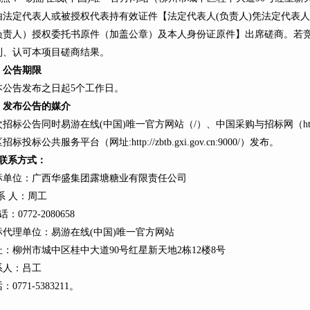
由法定代表人或被授权代表持有效证件【法定代表人(负责人)凭法定代表
负责人）授权委托书原件（加盖公章）及本人身份证原件】出席磋商。若
利、认可本项目磋商结果。
、公告期限
本公告发布之日起5个工作日。
、发布公告的媒介
招标公告同时易游在线(中国)唯一官方网站（/）、中国采购与招标网（https://ww
招标投标公共服务平台（网址:http://zbtb.gxi.gov.cn:9000/）发布。
联系方式：
标单位：广西华盛集团露塘糖业有限责任公司
系 人：周工
话：0772-2080658
标代理单位：易游在线(中国)唯一官方网站
址：柳州市城中区桂中大道90号红星新天地2栋12楼8号
系人：吕工
：0771-5383211。