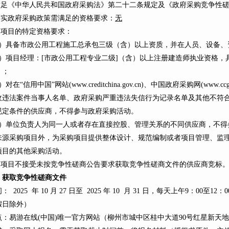
.满足《中华人民共和国政府采购法》第二十二条规定及《政府采购竞争性
.落实政府采购政策需满足的资格要求：
无
.本项目的特定资格要求：
1）具备市政公用工程施工总承包三级（含）以上资质，并在人员、设备、
2）项目经理：[市政公用工程专业二级]（含）以上注册建造师执业资格，
）；
）对在“信用中国”网站(www.creditchina.gov.cn)、中国政府采购网(www
收违法案件当事人名单、政府采购严重违法失信行为记录名单及其他不符
规定条件的供应商，不得参与政府采购活动。
4）单位负责人为同一人或者存在直接控股、管理关系的不同供应商，不得
来源采购项目外，为采购项目提供整体设计、规范编制或者项目管理、监
项目的其他采购活动。
.本项目不接受未按竞争性磋商公告要求获取竞争性磋商文件的供应商竞标
、
获取竞争性磋商文件
： 2025 年 10 月 27 日至 2025 年 10 月 31 日，每天上午9：00至1
假日除外）
点：易游在线(中国)唯一官方网站（柳州市城中区桂中大道90号红星新天地2