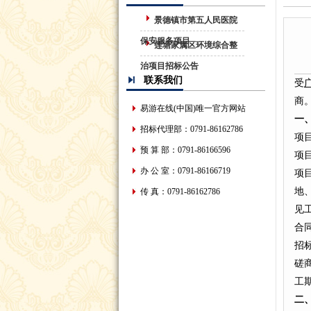
景德镇市第五人民医院
保安服务项目
莲塘家属区环境综合整
治项目招标公告
联系我们
受
商
易游在线(中国)唯一官方网站
一
招标代理部：0791-86162786
项
预 算 部：0791-86166596
项目
办 公 室：0791-86166719
项
地
传 真：0791-86162786
见
合
招标
磋
工
二