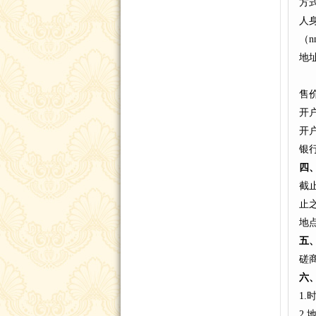
方
人
（
地
售价
开
开
银行
四
截止
止
地
五
磋
六
1.
2