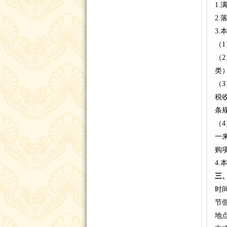
1
2
3
（
（
类
（3
税
条
（
一
购
4
三
时间
节
地