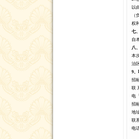
以
（
权
七
自
八
本次
治区
9
、
招
联 
电 
招
地
联
电话